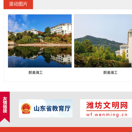
滚动图片
醉美潍工
醉美潍工