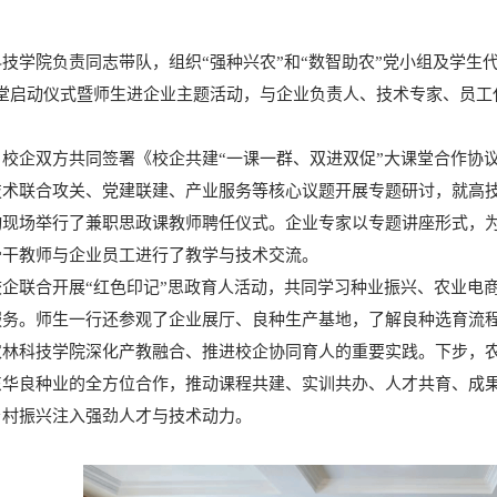
技学院负责同志带队，组织“强种兴农”和“数智助农”党小组及学生
课堂启动仪式暨师生进企业主题活动，与企业负责人、技术专家、员工
，校企双方共同签署《校企共建“一课一群、双进双促”大课堂合作协
技术联合攻关、党建联建、产业服务等核心议题开展专题研讨，就高
动现场举行了兼职思政课教师聘任仪式。企业专家以专题讲座形式，
骨干教师与企业员工进行了教学与技术交流。
校企联合开展“红色印记”思政育人活动，共同学习种业振兴、农业电
服务。师生一行还参观了企业展厅、良种生产基地，了解良种选育流
林科技学院深化产教融合、推进校企协同育人的重要实践。下步，农林
东华良种业的全方位合作，推动课程共建、实训共办、人才共育、成
乡村振兴注入强劲人才与技术动力。