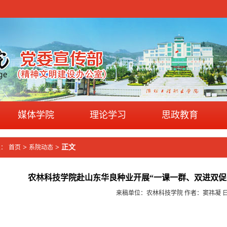
媒体学院
理论学习
思政教育
>
> 正文
置：
首页
系院动态
农林科技学院赴山东华良种业开展“一课一群、双进双促
来稿单位：农林科技学院 作者：窦祎凝 日期：2